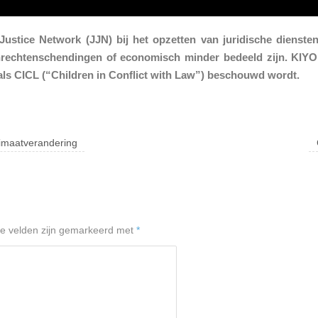
 Justice Network (JJN) bij het opzetten van juridische diensten
nrechtenschendingen of economisch minder bedeeld zijn. KIYO’
 als CICL (“Children in Conflict with Law”) beschouwd wordt.
limaatverandering
te velden zijn gemarkeerd met
*