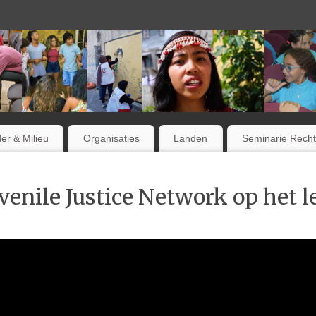
er & Milieu
Organisaties
Landen
Seminarie Rech
venile Justice Network op het 