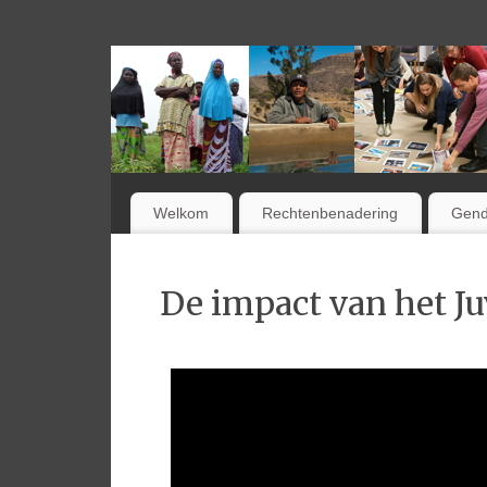
Welkom
Rechtenbenadering
Gend
De impact van het Ju