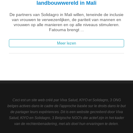
landbouwwereld in Mali
De partners van Solidagro in Mali willen, teneinde de inclusie
van vrouwen te verwezenlijken, de pariteit van mannen en
vrouwen op alle manieren en op alle niveaus stimuleren.
Fatouma brengt ...
Meer lezen
Ceci est un site web créé par Viva Salud, KIYO et Solidagro, 3 ONG
belges actives dans le cadre de l'approche basée sur le droits dans le but
de partager leurs expériences. Dit is een website gecreëerd door Viva
Salud, KIYO en Solidagro, 3 Belgische NGO's die actief zijn in het kader
van de rechtenbenadering, met als doel hun ervaringen te delen.