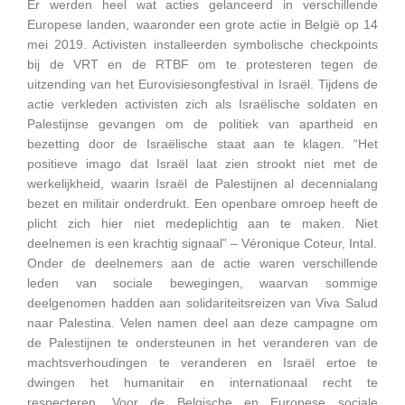
Er werden heel wat acties gelanceerd in verschillende
Europese landen, waaronder een grote actie in België op 14
mei 2019. Activisten installeerden symbolische checkpoints
bij de VRT en de RTBF om te protesteren tegen de
uitzending van het Eurovisiesongfestival in Israël. Tijdens de
actie verkleden activisten zich als Israëlische soldaten en
Palestijnse gevangen om de politiek van apartheid en
bezetting door de Israëlische staat aan te klagen. “Het
positieve imago dat Israël laat zien strookt niet met de
werkelijkheid, waarin Israël de Palestijnen al decennialang
bezet en militair onderdrukt. Een openbare omroep heeft de
plicht zich hier niet medeplichtig aan te maken. Niet
deelnemen is een krachtig signaal” – Véronique Coteur, Intal.
Onder de deelnemers aan de actie waren verschillende
leden van sociale bewegingen, waarvan sommige
deelgenomen hadden aan solidariteitsreizen van Viva Salud
naar Palestina. Velen namen deel aan deze campagne om
de Palestijnen te ondersteunen in het veranderen van de
machtsverhoudingen te veranderen en Israël ertoe te
dwingen het humanitair en internationaal recht te
respecteren. Voor de Belgische en Europese sociale