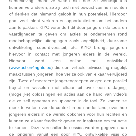
samenleving, maar ze weten niet hoe ze werkelijk iets
kunnen veranderen, ze zijn zich niet bewust van hun rechten
of denken dat niemand gelooft in hun potentieel. Hierdoor
gaat veel talent verloren en opportuniteiten om het anders
aan te pakken. KIYO verandert dit door jongeren de tools en
vaardigheden te geven om acties te ondernemen rond
maatschappelijke uitdagingen zoals ongelijkheid, duurzame
ontwikkeling, superdiversiteit, etc. KIYO brengt jongeren
hiervoor in contact met jongeren elders in de wereld.
Hiervoor werd een online tool ontwikkeld
(
www.action4rights.be
) die een virtuele uitwisseling mogelijk
maakt tussen jongeren, hoe ver ze ook van elkaar verwijderd
zijn. Twee of meerdere jongerengroepen volgen een parallel
traject en wisselen met elkaar uit over een uitdaging,
(mogelijke) oplossingen en acties aan de hand van video’s
die ze zelf opnemen en uploaden in de tool. Zo komen ze
meer te weten over de context in een ander land, over hoe
jongeren elders in de wereld opkomen voor hun rechten en
kunnen ze elkaar feedback geven en inspireren om tot actie
te komen. Deze verschillende sessies worden gegeven aan
de jongeren vanuit een door KIYO ontwikkelde visie op