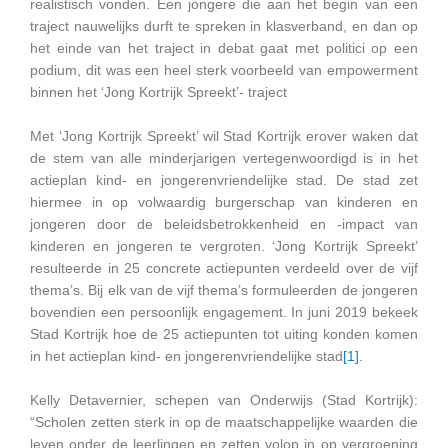
realistisch vonden. Een jongere die aan het begin van een
traject nauwelijks durft te spreken in klasverband, en dan op
het einde van het traject in debat gaat met politici op een
podium, dit was een heel sterk voorbeeld van empowerment
binnen het ‘Jong Kortrijk Spreekt’- traject
Met ‘Jong Kortrijk Spreekt’ wil Stad Kortrijk erover waken dat
de stem van alle minderjarigen vertegenwoordigd is in het
actieplan kind- en jongerenvriendelijke stad. De stad zet
hiermee in op volwaardig burgerschap van kinderen en
jongeren door de beleidsbetrokkenheid en -impact van
kinderen en jongeren te vergroten. ‘Jong Kortrijk Spreekt’
resulteerde in 25 concrete actiepunten verdeeld over de vijf
thema’s. Bij elk van de vijf thema’s formuleerden de jongeren
bovendien een persoonlijk engagement. In juni 2019 bekeek
Stad Kortrijk hoe de 25 actiepunten tot uiting konden komen
in het actieplan kind- en jongerenvriendelijke stad
[1]
.
Kelly Detavernier, schepen van Onderwijs (Stad Kortrijk):
“Scholen zetten sterk in op de maatschappelijke waarden die
leven onder de leerlingen en zetten volop in op vergroening