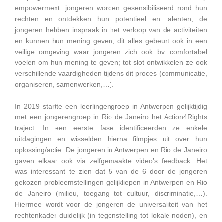
empowerment: jongeren worden gesensibiliseerd rond hun
rechten en ontdekken hun potentieel en talenten; de
jongeren hebben inspraak in het verloop van de activiteiten
en kunnen hun mening geven; dit alles gebeurt ook in een
veilige omgeving waar jongeren zich ook bv. comfortabel
voelen om hun mening te geven; tot slot ontwikkelen ze ook
verschillende vaardigheden tijdens dit proces (communicatie,
organiseren, samenwerken,…).
In 2019 startte een leerlingengroep in Antwerpen gelijktijdig
met een jongerengroep in Rio de Janeiro het Action4Rights
traject. In een eerste fase identificeerden ze enkele
uitdagingen en wisselden hierna filmpjes uit over hun
oplossing/actie. De jongeren in Antwerpen en Rio de Janeiro
gaven elkaar ook via zelfgemaakte video’s feedback. Het
was interessant te zien dat 5 van de 6 door de jongeren
gekozen probleemstellingen gelijkliepen in Antwerpen en Rio
de Janeiro (milieu, toegang tot cultuur, discriminatie,…).
Hiermee wordt voor de jongeren de universaliteit van het
rechtenkader duidelijk (in tegenstelling tot lokale noden), en