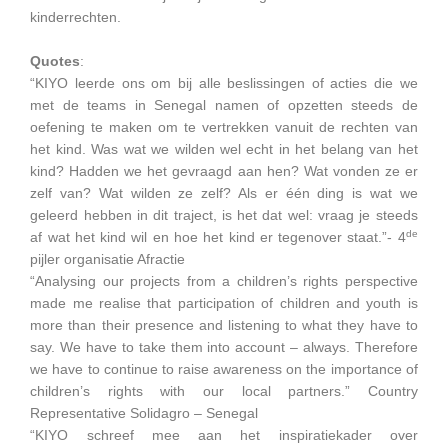
kinderrechten.
Quotes
:
“KIYO leerde ons om bij alle beslissingen of acties die we
met de teams in Senegal namen of opzetten steeds de
oefening te maken om te vertrekken vanuit de rechten van
het kind. Was wat we wilden wel echt in het belang van het
kind? Hadden we het gevraagd aan hen? Wat vonden ze er
zelf van? Wat wilden ze zelf? Als er één ding is wat we
geleerd hebben in dit traject, is het dat wel: vraag je steeds
de
af wat het kind wil en hoe het kind er tegenover staat.”- 4
pijler organisatie Afractie
“Analysing our projects from a children’s rights perspective
made me realise that participation of children and youth is
more than their presence and listening to what they have to
say. We have to take them into account – always. Therefore
we have to continue to raise awareness on the importance of
children’s rights with our local partners.” Country
Representative Solidagro – Senegal
“KIYO schreef mee aan het inspiratiekader over