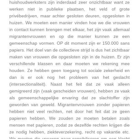
huishoudwerksters zijn inderdaad zeer onzichtbaar want ze
werken niet in publieke plaatsen, het veld of grote
privébedrijven, maar achter gesloten deuren, opgesloten in
huizen. We moeten een manier vinden hoe we die vrouwen
in contact kunnen brengen met elkaar, het zijn vaak allemaal
migrantenvrouwen en op die manier kunnen ze een
gemeenschap vormen. OP dit moment zijn er 150.000 sans
papiers. Het doel van de collectieve strijd is dus het zichtbaar
maken van vrouwen die opgesloten zijn in de huizen. Er zijn
verschillende klassen en daar moeten we rekening mee
houden. Ze hebben geen toegang tot sociale zekerheid en
dan is er ook nog het probleem van het geslacht
(intersectionaliteit). Naast het feit dat ze vaak alleen
gemigreerd zijn (vaak gescheiden vrouwen), hebben ze vaak
als gemeenschappelijke ervaring dat ze slachtoffer zijn
geworden van geweld. Migrantenvrouwen zonder papieren
hebben niet veel rechten, net door het feit dat ze geen
papieren hebben. We zouden ze moeten betalen zoals
mensen met papieren, zodat ze dezelfde rechten krijgen die
ze nodig hebben, ziekteverzekering, recht op vakantie etc.
We moeten die vrouwen gaan sensibiliseren om een klacht