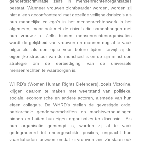
genderdiscriminatie zelfs in mensenrechtenorganisaties
bestaat. Wanneer vrouwen zichtbaarder worden, worden zij
niet alleen geconfronteerd met dezelfde veiligheidsrisico’s als
hun mannelijke collega’s in het mensenrechtenwerk in het
algemeen, maar ook met de risico’s die samenhangen met
hun vrouw-zijn. Zelfs binnen mensenrechtenorganisaties
wordt de gelijkheid van vrouwen en mannen nog al te vaak
uitgesteld als een optie voor betere tijden, terwijl zij de
eigenlijke structuur van de mensheid is en op zijn minst een
strategie om de eerbiediging van de universele
mensenrechten te waarborgen is.
WHRD’s (Women Human Rights Defenders), zoals Victorine,
krijgen daarom te maken met weerstand van politieke,
sociale, economische en andere actoren, alsmede van hun
eigen collega’s. De WHRD’s stellen de gevestigde orde,
patriarchale gendervoorschriften en machtsverhoudingen
binnen en buiten hun eigen organisaties ter discussie. Als
hun organisatie gemengd is, worden zij al te vaak
gedegradeerd tot ondergeschikte posities, ongeacht hun
vaardigheden, gewoon omdat zij vrouwen zijn. Zij staan ook