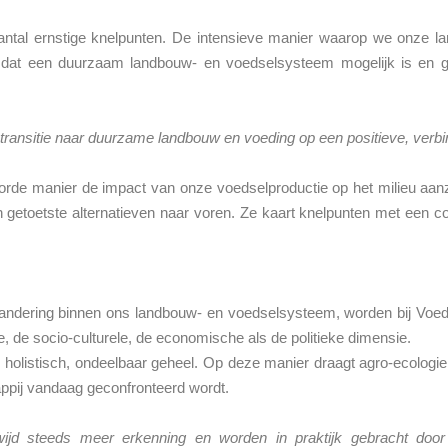
tal ernstige knelpunten. De intensieve manier waarop we onze lan
dat een duurzaam landbouw- en voedselsysteem mogelijk is en geef
transitie naar duurzame landbouw en voeding op een positieve, verb
rde manier de impact van onze voedselproductie op het milieu aanzi
etoetste alternatieven naar voren. Ze kaart knelpunten met een cons
andering binnen ons landbouw- en voedselsysteem, worden bij Voe
e, de socio-culturele, de economische als de politieke dimensie.
holistisch, ondeelbaar geheel. Op deze manier draagt agro-ecologie 
pij vandaag geconfronteerd wordt.
ldwijd steeds meer erkenning en worden in praktijk gebracht do