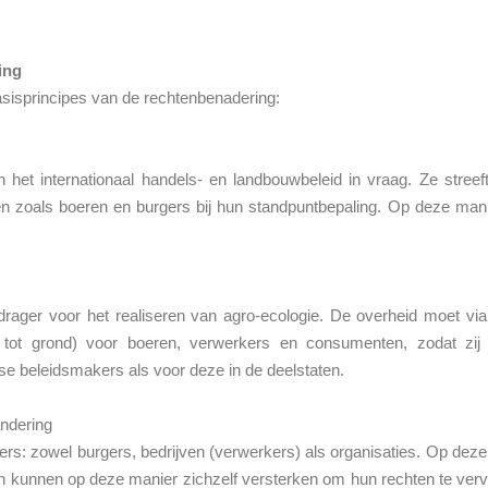
ing
sisprincipes van de rechtenbenadering:
 het internationaal handels- en landbouwbeleid in vraag. Ze streef
 zoals boeren en burgers bij hun standpuntbepaling. Op deze man
drager voor het realiseren van agro-ecologie. De overheid moet via 
ng tot grond) voor boeren, verwerkers en consumenten, zodat z
e beleidsmakers als voor deze in de deelstaten.
ndering
ders: zowel burgers, bedrijven (verwerkers) als organisaties. Op dez
n kunnen op deze manier zichzelf versterken om hun rechten te verv