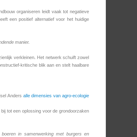
dbouw organiseren leidt vaak tot negatieve
t een positief alternatief voor het huidige
indende manier.
enlijk verkleinen. Het netwerk schuift zowel
tructief-kritische blik aan en stelt haalbare
dsel Anders
alle dimensies van agro-ecologie
bij tot een oplossing voor de grondoorzaken
or boeren in samenwerking met burgers en