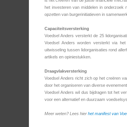
is het creëren van de juiste financiële mec
het investeren van middelen in onderzoek na
opzetten van burgerinitiatieven in samenwe
Capaciteitsversterking
Voedsel Anders versterkt de 25 lidorganisat
Voedsel Anders worden versterkt via het 
uitwisseling tussen lidorganisaties rond all
artikels en opiniestukken.
Draagvlakversterking
Voedsel Anders richt zich op het creëren va
door het organiseren van diverse evenemente
Voedsel Anders wil dus bijdragen tot het ve
voor een alternatief en duurzaam voedselsy
Meer weten? Lees hier
het manifest van Vo