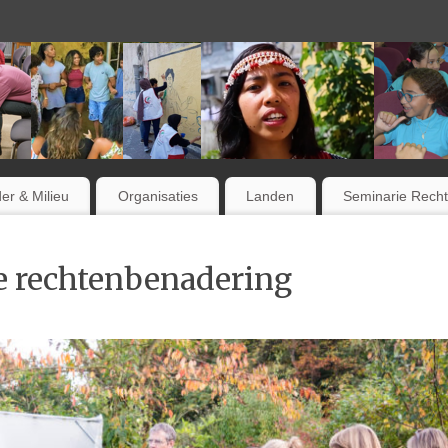
er & Milieu
Organisaties
Landen
Seminarie Rech
e rechtenbenadering