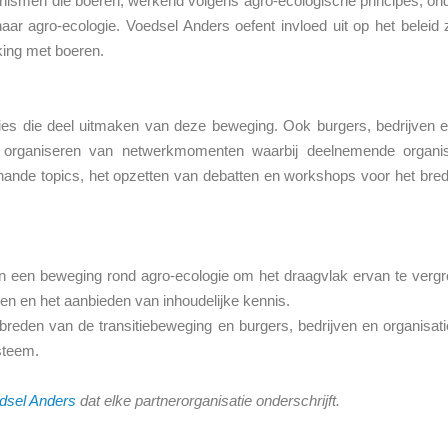
hanismen die boeren, werkend volgens agro-ecologische principes, on
ar agro-ecologie. Voedsel Anders oefent invloed uit op het beleid 
rking met boeren.
ies die deel uitmaken van deze beweging. Ook burgers, bedrijven en
organiseren van netwerkmomenten waarbij deelnemende organisat
erhande topics, het opzetten van debatten en workshops voor het bred
n een beweging rond agro-ecologie om het draagvlak ervan te vergro
n en het aanbieden van inhoudelijke kennis.
rbreden van de transitiebeweging en burgers, bedrijven en organisati
steem.
edsel Anders
dat elke partnerorganisatie onderschrijft.