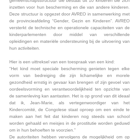
gemeenschapsstructuur die bestaat uit 10 kinderen die zich
inzetten voor hun bescherming en die van andere kinderen.
Deze structuur is opgezet door AVREO in samenwerking met
de provincieafdeling “Gender, Gezin en Kinderen”. AVREO
versterkt de technische en operationele capaciteiten van de
kinderparlementen door middel van verschillende
opleidingen en materiële ondersteuning bij de uitvoering van
hun activiteiten.
Hier is een uittreksel van een toespraak van een kind:
“Het kind moet speciale bescherming genieten tegen elke
vorm van bedreiging die zijn lichamelijke en morele
gezondheid ernstig in gevaar kan brengen of zijn gevoel van
oordeelsvorming en verantwoordelijkheid ten opzichte van
de samenleving kan aantasten. Het is op grond van dit ideaal
dat ik, Jean-Marie, als vertegenwoordiger van het
Kindercomité, de Congolese staat oproep om een einde te
maken aan het feit dat kinderen nog steeds van school
worden gehaald en meisjes in de prostitutie worden geduwd
om in hun behoeften te voorzien.”
De autoriteiten hebben vervolgens de mogelijkheid om op