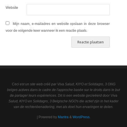
Website
Mijn naam, e-mailadres en website opslaan in deze browser
voor de volgende keer wanneer ik een reactie plaats.
Ceci est un site web créé par Viva Salud, KIYO et Solidagro, 3 ONG
belges actives dans le cadre de l'approche basée sur le droits dans le but
de partager leurs expériences. Dit is een website gecreëerd door Viva
Salud, KIYO en Solidagro, 3 Belgische NGO's die actief zijn in het kader
van de rechtenbenadering, met als doel hun ervaringen te delen.
| Powered by
Mantra
&
WordPress.