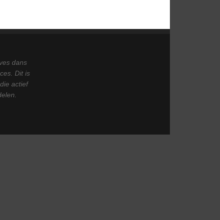
ives dans
es. Dit is
ie actief
delen.