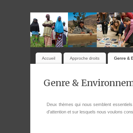
Accueil
Approche droits
Genre & 
Genre & Environne
Deux thèmes qui nous semblent essentiels 
d’attention et sur lesquels nous voulons co