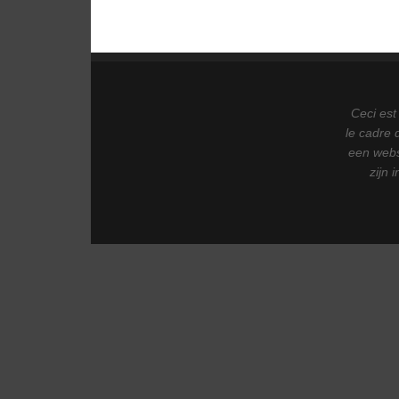
Ceci est
le cadre 
een webs
zijn 