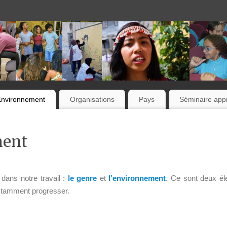
Environnement
Organisations
Pays
Séminaire appr
ment
dans notre travail :
le genre
et
l’environnement
. Ce sont deux é
nstamment progresser.