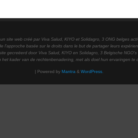
 un site web créé par Viva Salud, KIYO et Solidagro, 3 ONG belges act
de l'approche basée sur le droits dans le but de partager leurs expérienc
ite gecreëerd door Viva Salud, KIYO en Solidagro, 3 Belgische NGO's d
in het kader van de rechtenbenadering, met als doel hun ervaringen te 
| Powered by
Mantra
&
WordPress.