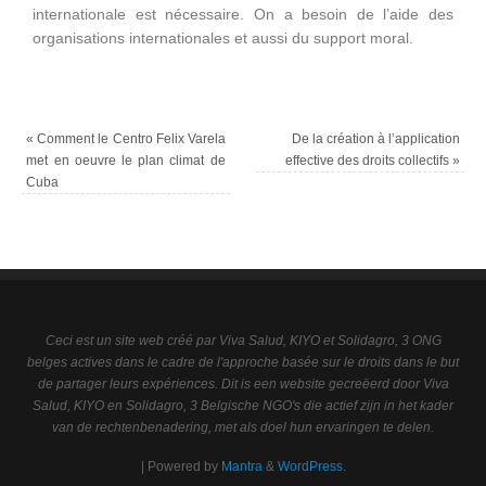
internationale est nécessaire. On a besoin de l’aide des
organisations internationales et aussi du support moral.
«
Comment le Centro Felix Varela
De la création à l’application
met en oeuvre le plan climat de
effective des droits collectifs
»
Cuba
Ceci est un site web créé par Viva Salud, KIYO et Solidagro, 3 ONG
belges actives dans le cadre de l'approche basée sur le droits dans le but
de partager leurs expériences. Dit is een website gecreëerd door Viva
Salud, KIYO en Solidagro, 3 Belgische NGO's die actief zijn in het kader
van de rechtenbenadering, met als doel hun ervaringen te delen.
| Powered by
Mantra
&
WordPress.