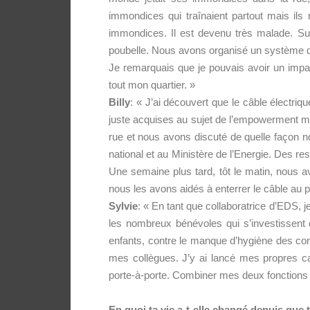
immondices qui traînaient partout mais il
immondices. Il est devenu très malade. Su
poubelle. Nous avons organisé un système de 
Je remarquais que je pouvais avoir un impa
tout mon quartier. »
Billy
: « J’ai découvert que le câble électri
juste acquises au sujet de l’empowerment m’
rue et nous avons discuté de quelle façon no
national et au Ministère de l’Energie. Des re
Une semaine plus tard, tôt le matin, nous avo
nous les avons aidés à enterrer le câble au pl
Sylvie
: « En tant que collaboratrice d’EDS, j
les nombreux bénévoles qui s’investissent d
enfants, contre le manque d’hygiène des condi
mes collègues. J’y ai lancé mes propres 
porte-à-porte. Combiner mes deux fonctions de
En quoi ta vie a-t-elle changé depuis que 