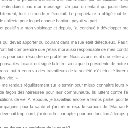
s n’entendaient pas mon message. Un jour, un enfant qui jouait d
bitement, tout le monde m’écoutait. Le propriétaire a obligé tout
collecte pour lequel chaque habitant payait sa part.
ct positif sur mon voisinage et depuis, j’ai continué à développer
que qui devait apporter du courant dans ma rue était défectueux. Pas
ont fait comprendre que j’étais moi aussi responsable de mes conditi
us pourrions résoudre ce problème. Nous avons écrit une lettre à la 
sponsables locaux ont signé la lettre, ainsi que la présidente de not
ns tout à coup vu des travailleurs de la société d’électricité livrer
us vite. »
e me rendais régulièrement sur le terrain pour mieux connaître leurs ré
e façon désintéressée pour leur communauté. Ils luttent contre l’é
tions de vie. A l’époque, je travaillais encore à temps partiel pour le
campagnes pour la santé et j’ai même reçu le surnom de “Maman B
venait trop lourd, j’ai donc fini par opter pour une fonction à temps
tu es devenu.e activiste de la santé?