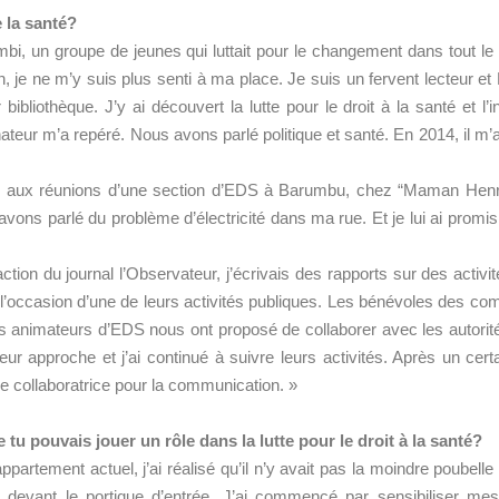
e la santé?
ilimbi, un groupe de jeunes qui luttait pour le changement dans tout l
on, je ne m’y suis plus senti à ma place. Je suis un fervent lecteur e
ibliothèque. J’y ai découvert la lutte pour le droit à la santé et l’i
nateur m’a repéré. Nous avons parlé politique et santé. En 2014, il m
r aux réunions d’une section d’EDS à Barumbu, chez “Maman Henrie
avons parlé du problème d’électricité dans ma rue. Et je lui ai prom
action du journal l’Observateur, j’écrivais des rapports sur des activ
 l’occasion d’une de leurs activités publiques. Les bénévoles des com
. Les animateurs d’EDS nous ont proposé de collaborer avec les autori
leur approche et j’ai continué à suivre leurs activités. Après un c
ue collaboratrice pour la communication. »
u pouvais jouer un rôle dans la lutte pour le droit à la santé?
partement actuel, j’ai réalisé qu’il n’y avait pas la moindre poubell
 devant le portique d’entrée. J’ai commencé par sensibiliser mes