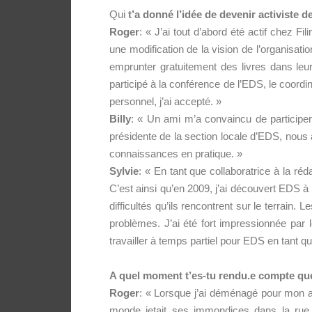
Qui
t’a donné l’idée de devenir activiste d
Roger
: « J’ai tout d’abord été actif chez F
une modification de la vision de l’organisati
emprunter gratuitement des livres dans leur b
participé à la conférence de l’EDS, le coordi
personnel, j’ai accepté. »
Billy
: « Un ami m’a convaincu de participe
présidente de la section locale d’EDS, nous 
connaissances en pratique. »
Sylvie
: « En tant que collaboratrice à la réd
C’est ainsi qu’en 2009, j’ai découvert EDS à
difficultés qu’ils rencontrent sur le terrain
problèmes. J’ai été fort impressionnée par 
travailler à temps partiel pour EDS en tant q
A quel moment t’es-tu rendu.e compte que t
Roger
: « Lorsque j’ai déménagé pour mon ap
monde jetait ses immondices dans la rue,