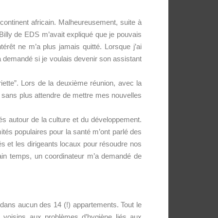
e continent africain. Malheureusement, suite à
t Billy de EDS m’avait expliqué que je pouvais
ntérêt ne m’a plus jamais quitté. Lorsque j’ai
’a demandé si je voulais devenir son assistant
tte”. Lors de la deuxième réunion, avec la
is sans plus attendre de mettre mes nouvelles
ités autour de la culture et du développement.
ités populaires pour la santé m’ont parlé des
tés et les dirigeants locaux pour résoudre nos
ertain temps, un coordinateur m’a demandé de
e dans aucun des 14 (!) appartements. Tout le
 voisins aux problèmes d’hygiène liés aux