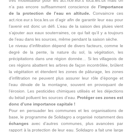
très mobilisateur pour les act.rice.eur.s loca.les.ux mais on
n’a pas encore suffisamment conscience de
l’importance
de la protection de l’eau en altitude.
Convaincre ces
act.rice.eur.s loca.les.ux d’agir afin de garantir leur eau pour
l’avenir est donc un défi. L’eau de la saison des pluies vient
s’ajouter aux eaux souterraines, ce qui fait qu’il y a toujours
de l’eau dans les sources, même pendant la saison sèche.
Le niveau d’infiltration dépend de divers facteurs, comme le
degré de la pente, la nature du sol, la végétation, les
précipitations dans une région donnée… Si les villageois de
ces régions abattent les arbres de façon incontrôlée, brûlent
la végétation et étendent les zones de pâturage, les zones
d’infiltration ne peuvent plus assurer leur rôle d’éponge et
l’eau dévale de la montagne, souvent en provoquant de
l’érosion. Les pesticides chimiques utilisés et les déjections
du bétail polluent les sources d’eau.
Protéger ces zones est
donc d’une importance capitale !
Pour en persuader les communes et les organisations de
base, le programme de Solidagro a organisé notamment des
échanges
avec d’autres communes, plus avancées par
rapport à la protection de leur eau. Solidagro a fait une large