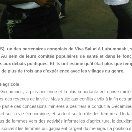
DS), un des partenaires congolais de Viva Salud à Lubumbashi, 
. Au sein de leurs comités populaires de santé et dans le fon
s aux débats politiques. Et ils ont estimé qu’il était plus que 
de plus de trois ans d’expérience avec les villages du genre.
e agricole
 Gécamines, la plus ancienne et la plus importante entreprise mini
 des revenus de la ville. Mais suite aux conflits civils à la fin des 
 partie des concessions minières à des tiers a conduit la Gécamines au
act sur la vie économique, et surtout sur le rôle des femmes. Un 
s de femmes vers des activités informelles d’agriculture, le deuxi
lus souvent les femmes qui gagnaient l’argent du ménage. La position