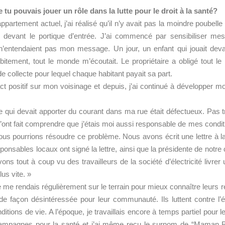
u pouvais jouer un rôle dans la lutte pour le droit à la santé?
partement actuel, j’ai réalisé qu’il n’y avait pas la moindre poubell
 devant le portique d’entrée. J’ai commencé par sensibiliser mes
s n’entendaient pas mon message. Un jour, un enfant qui jouait d
bitement, tout le monde m’écoutait. Le propriétaire a obligé tout
collecte pour lequel chaque habitant payait sa part.
ct positif sur mon voisinage et depuis, j’ai continué à développer
que qui devait apporter du courant dans ma rue était défectueux. Pas
ont fait comprendre que j’étais moi aussi responsable de mes conditi
us pourrions résoudre ce problème. Nous avons écrit une lettre à la 
sponsables locaux ont signé la lettre, ainsi que la présidente de not
ns tout à coup vu des travailleurs de la société d’électricité livrer
us vite. »
e me rendais régulièrement sur le terrain pour mieux connaître leurs ré
e façon désintéressée pour leur communauté. Ils luttent contre l’é
tions de vie. A l’époque, je travaillais encore à temps partiel pour le
campagnes pour la santé et j’ai même reçu le surnom de “Maman B