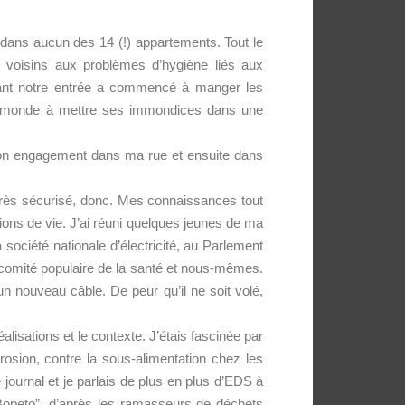
e dans aucun des 14 (!) appartements. Tout le
 voisins aux problèmes d’hygiène liés aux
evant notre entrée a commencé à manger les
 le monde à mettre ses immondices dans une
 mon engagement dans ma rue et ensuite dans
 très sécurisé, donc. Mes connaissances tout
ons de vie. J’ai réuni quelques jeunes de ma
société nationale d’électricité, au Parlement
re comité populaire de la santé et nous-mêmes.
 un nouveau câble. De peur qu’il ne soit volé,
alisations et le contexte. J’étais fascinée par
rosion, contre la sous-alimentation chez les
 journal et je parlais de plus en plus d’EDS à
opeto”, d’après les ramasseurs de déchets