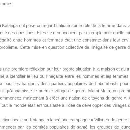
femmes.
au Katanga ont posé un regard critique sur le rôle de la femme dans 
 posé ces questions. Elles se demandaient par exemple pour quelle rai
négalité entre hommes et femmes était une constante dans leur env
u problème. Cette mise en question collective de l’inégalité de genre
 une première réflexion sur leur propre situation à la maison et au tr
é à identifier le lieu où l’inégalité entre les hommes et les femmes 
sûr pour les habitants des quartiers populaires de Lubumbashi pour 
nt qu’apparaisse le premier village de genre. Mami Meta, du premi
ommencez maintenant à créer une nation de citoyens du genre ». Cet
. Tout le monde était enthousiaste à l’idée de développer des villages
section locale au Katanga a lancé une campagne « Villages de genre » 
ommencer par les comités populaires de santé, les groupes de jeun