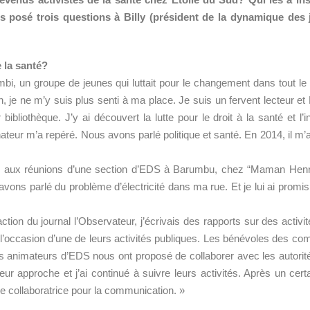
s posé trois questions à Billy (président de la dynamique des 
e la santé?
ilimbi, un groupe de jeunes qui luttait pour le changement dans tout l
on, je ne m’y suis plus senti à ma place. Je suis un fervent lecteur e
ibliothèque. J’y ai découvert la lutte pour le droit à la santé et l’i
nateur m’a repéré. Nous avons parlé politique et santé. En 2014, il m
r aux réunions d’une section d’EDS à Barumbu, chez “Maman Henrie
avons parlé du problème d’électricité dans ma rue. Et je lui ai prom
action du journal l’Observateur, j’écrivais des rapports sur des activ
 l’occasion d’une de leurs activités publiques. Les bénévoles des com
. Les animateurs d’EDS nous ont proposé de collaborer avec les autori
leur approche et j’ai continué à suivre leurs activités. Après un c
ue collaboratrice pour la communication. »