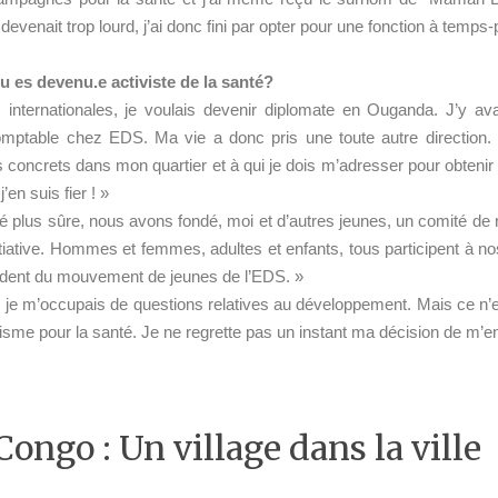
venait trop lourd, j’ai donc fini par opter pour une fonction à temps
tu es devenu.e activiste de la santé?
 internationales, je voulais devenir diplomate en Ouganda. J’y av
comptable chez EDS. Ma vie a donc pris une toute autre direction
oncrets dans mon quartier et à qui je dois m’adresser pour obteni
en suis fier ! »
ité plus sûre, nous avons fondé, moi et d’autres jeunes, un comité de
itiative. Hommes et femmes, adultes et enfants, tous participent à nos 
ident du mouvement de jeunes de l’EDS. »
r, je m’occupais de questions relatives au développement. Mais ce n’e
tivisme pour la santé. Je ne regrette pas un instant ma décision de m
Congo : Un village dans la ville