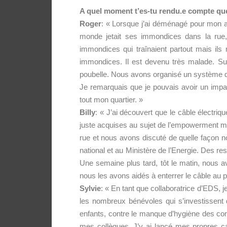
A quel moment t’es-tu rendu.e compte que t
Roger
: « Lorsque j’ai déménagé pour mon ap
monde jetait ses immondices dans la rue,
immondices qui traînaient partout mais il
immondices. Il est devenu très malade. Su
poubelle. Nous avons organisé un système de 
Je remarquais que je pouvais avoir un impa
tout mon quartier. »
Billy
: « J’ai découvert que le câble électri
juste acquises au sujet de l’empowerment m’
rue et nous avons discuté de quelle façon no
national et au Ministère de l’Energie. Des re
Une semaine plus tard, tôt le matin, nous avo
nous les avons aidés à enterrer le câble au pl
Sylvie
: « En tant que collaboratrice d’EDS, j
les nombreux bénévoles qui s’investissent d
enfants, contre le manque d’hygiène des condi
mes collègues. J’y ai lancé mes propres 