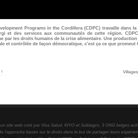
velopment Programs in the Cordillera (CDPC) travaille dans la r
gi et des services aux communautés de cette région. CDPC 
e par les droits humains de la crise alimentaire. Une production d
cale et contrôlée de façon démocratique, c’est ça ce que promeu
 !
Village
 un site web créé par Viva Salud, KIYO et Solidagro, 3 ONG belges act
de l'approche basée sur le droits dans le but de partager leurs expérienc