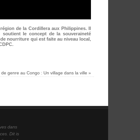
égion de la Cordillera aux Philippines. Il
soutient le concept de la souveraineté
e nourriture qui est faite au niveau local,
t CDPC.
s de genre au Congo : Un village dans la ville
»
ives dans
es. Dit is