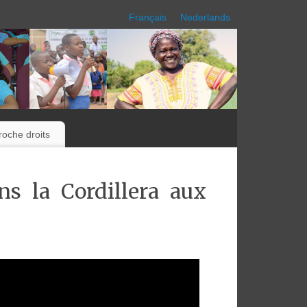
Français
Nederlands
oche droits
ns la Cordillera aux