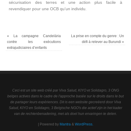
sécurisation des terres et une action plus facile à
revendiquer pour une OCB qu’un individu.
«
La campagne Candelária
La prise en compte du genre : Un
contre les exécutions
défi à relever au Burundi
»
extrajudiciaires d’enfants
Ceci est un site web créé par Viva Salud, KIYO et Solidagro, 3 ONG
belges actives dans le cadre de l'approche basée sur le droits dans le but
de partager leurs expériences. Dit is een website gecreëerd door Viva
Salud, KIYO en Solidagro, 3 Belgische NGO's die actief zijn in het kader
van de rechtenbenadering, met als doel hun ervaringen te delen.
| Powered by
Mantra
&
WordPress.