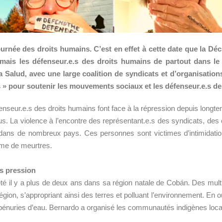
urnée des droits humains. C’est en effet à cette date que la Dé
 mais les défenseur.e.s des droits humains de partout dans l
a Salud, avec une large coalition de syndicats et d’organisatio
 » pour soutenir les mouvements sociaux et les défenseur.e.s de
nseur.e.s des droits humains font face à la répression depuis longte
. La violence à l’encontre des représentant.e.s des syndicats, des
 dans de nombreux pays. Ces personnes sont victimes d’intimidatio
ême de meurtres.
s pression
é il y a plus de deux ans dans sa région natale de Cobán. Des multi
gion, s’appropriant ainsi des terres et polluant l’environnement. En o
 pénuries d’eau. Bernardo a organisé les communautés indigènes loca