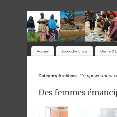
Accueil
Approche droits
Genre & 
L’empowerment co
Category Archives:
Des femmes émancipé