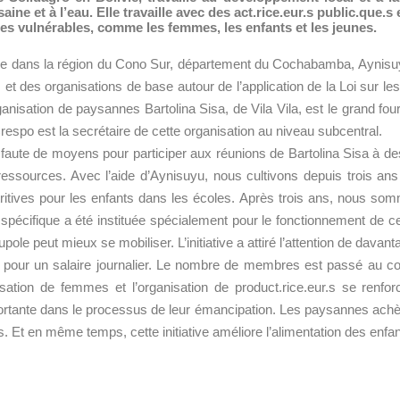
ine et à l’eau. Elle travaille avec des act.rice.eur.s public.que.s 
es vulnérables, comme les femmes, les enfants et les jeunes.
le dans la région du Cono Sur, département du Cochabamba, Aynisuyu
et des organisations de base autour de l’application de la Loi sur 
anisation de paysannes Bartolina Sisa, de Vila Vila, est le grand fou
respo est la secrétaire de cette organisation au niveau subcentral.
le faute de moyens pour participer aux réunions de Bartolina Sisa à
 ressources. Avec l’aide d’Aynisuyu, nous cultivons depuis trois an
ritives pour les enfants dans les écoles. Après trois ans, nous so
spécifique a été instituée spécialement pour le fonctionnement de ce
upole peut mieux se mobiliser. L’initiative a attiré l’attention de dava
ller pour un salaire journalier. Le nombre de membres est passé au 
anisation de femmes et l’organisation de product.rice.eur.s se ren
ante dans le processus de leur émancipation. Les paysannes achètent
Et en même temps, cette initiative améliore l’alimentation des enfan