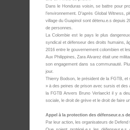
Dans le Honduras voisin, se battre pour pr
l’environnement. D’après Global Witness, plu
village du Guapinol sont détenu.e.s depuis 2
de personnes.
La Colombie est le pays le plus dangereux 
syndical et défenseur des droits humains, â
2016 entre le gouvernement colombien et les 
Aux Philippines,
Zara Alvarez était une milita
son engagement dans sa communauté. Plusieu
jour.
Thierry Bodson
, le président de la FGTB, e
» à des peines de prison avec sursis et des 
la FGTB Anvers Bruno Verlaeckt il y a deux
sociale, le droit de grève et le droit de fair
Appel à la protection des défenseur.e.s 
Par leur action, les organisateurs de Defend
Que soient protégé.e.s les défenseur.e.