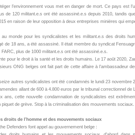
otéger l’environnement vous met en danger de mort. Ce pays est l’u
s de 120 militant.e.s ont été assassiné.e.s depuis 2010, tandis que 
015 en raison de leur opposition à deux entreprises minières qui emp
au monde pour les syndicalistes et les militant.e.s des droits hum
gé de 18 ans, a été assassiné. Il était membre du syndicat Fensuagro
FARC, plus de 1000 militant.e.s ont été assassiné.e.s.
nte pour le droit à la santé et les droits humains. Le 17 août 2020, 
rs ONG belges ont fait part de cette affaire à l’ambassadeur des
t seize autres syndicalistes ont été condamnés le lundi 23 novembre 
amendes allant de 600 à 4.800 euros par le tribunal correctionnel de
 ans, cette nouvelle condamnation de syndicalistes est extrêmeme
e un piquet de grève. Stop à la criminalisation des mouvements sociaux.
des droits de l’homme et des mouvements sociaux
 the Defenders font appel au gouvernement belge :
s des droits humains et les mouvements sociaux, d’abord dans n