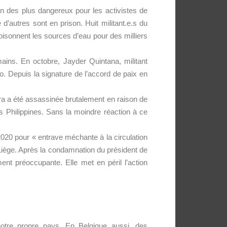
n des plus dangereux pour les activistes de
d’autres sont en prison. Huit militant.e.s du
oisonnent les sources d’eau pour des milliers
ains. En octobre, Jayder Quintana, militant
. Depuis la signature de l’accord de paix en
Zara a été assassinée brutalement en raison de
 Philippines. Sans la moindre réaction à ce
2020 pour « entrave méchante à la circulation
 Liège. Après la condamnation du président de
nt préoccupante. Elle met en péril l’action
otre propre pays.
En Belgique aussi, des